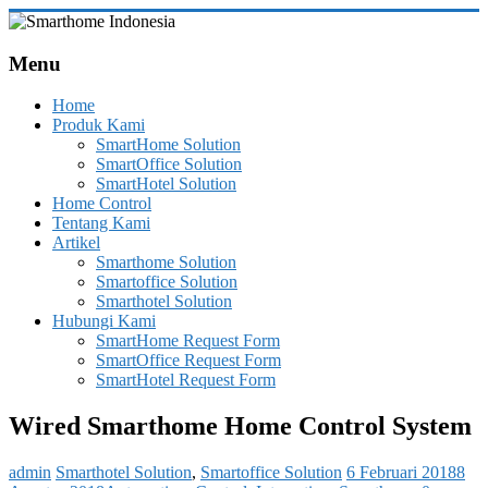
Skip
to
Smarthome
content
Menu
Indonesia
Home
Leading
Produk Kami
System
SmartHome Solution
Consultant
SmartOffice Solution
&
SmartHotel Solution
Integrator
Home Control
of
Tentang Kami
Home,
Artikel
Office
Smarthome Solution
and
Smartoffice Solution
Hotel
Smarthotel Solution
Automation
Hubungi Kami
SmartHome Request Form
SmartOffice Request Form
SmartHotel Request Form
Wired Smarthome Home Control System
admin
Smarthotel Solution
,
Smartoffice Solution
6 Februari 2018
8