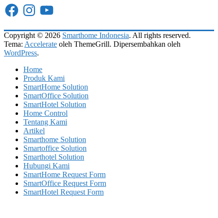
Facebook
Instagram
YouTube
Copyright © 2026
Smarthome Indonesia
. All rights reserved.
Tema:
Accelerate
oleh ThemeGrill. Dipersembahkan oleh
WordPress
.
Home
Produk Kami
SmartHome Solution
SmartOffice Solution
SmartHotel Solution
Home Control
Tentang Kami
Artikel
Smarthome Solution
Smartoffice Solution
Smarthotel Solution
Hubungi Kami
SmartHome Request Form
SmartOffice Request Form
SmartHotel Request Form