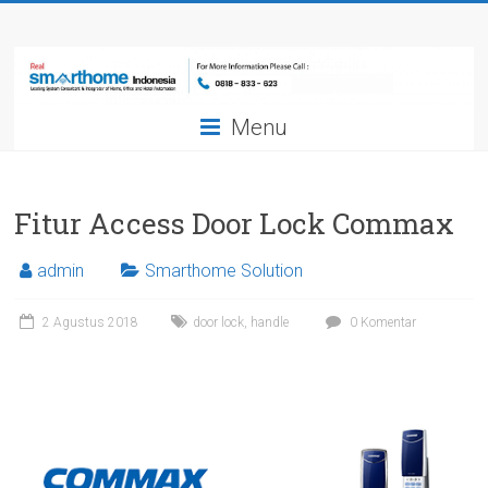
Skip
Smarthome
to
content
Indonesia
Menu
Leading
System
Consultant
&
Fitur Access Door Lock Commax
Integrator
of
admin
Smarthome Solution
Home,
Office
2 Agustus 2018
door lock
,
handle
0 Komentar
and
Hotel
Automation