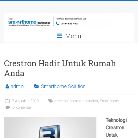
Skip
Smarthome
to
content
Indonesia
Menu
Leading
System
Consultant
&
Crestron Hadir Untuk Rumah
Integrator
Anda
of
Home,
admin
Smarthome Solution
Office
and
7 Agustus 2018
crestron
,
home automation
,
Smarthome
Hotel
0 Komentar
Automation
Teknologi
Crestron
Untuk