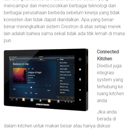
mencampur dan mencocokkan berbagai teknologi dari
berbagai perusahaan berbeda sebelum kinerja yang tidak
konsisten dan tidak dapat diandalkan. Apa yang benar-
benar meningkatkan sistem Crestron di atas setiap merek
lain adalah bahwa sama sekali tidak ada titik lemah di mana
pun.
Connected
Kitchen
Disebut juga
integrasi
system yang
terhubung ke
ruang kitchen
anda
Jika anda
berada di
dalam kitchen untuk makan besar atau hanya diskusi