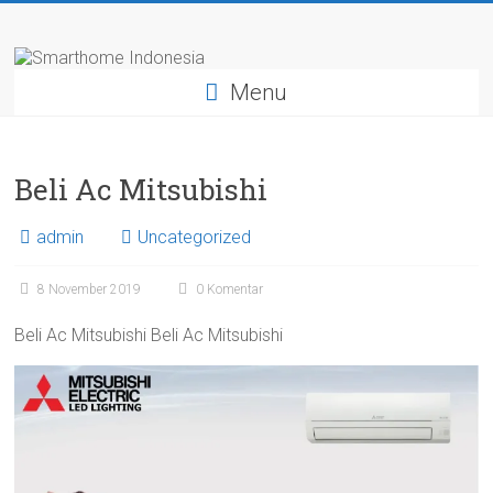
Skip
Smarthome
to
content
Indonesia
Menu
Leading
System
Beli Ac Mitsubishi
Consultant
&
admin
Uncategorized
Integrator
of
Home,
8 November 2019
0 Komentar
Office
Beli Ac Mitsubishi Beli Ac Mitsubishi
and
Hotel
Automation