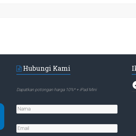
Hubungi Kami
I
F
Dapatkan potongan harga 10%* + iPad Mini