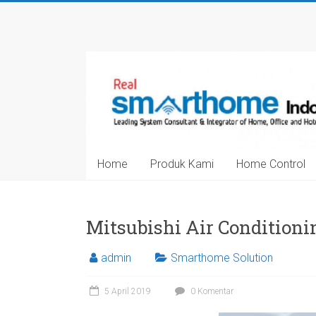
Skip
to
Smarthome
content
Indonesia
Leading
System
Consultant
&
Home
Produk Kami
Home Control
Integrator
of
Home,
Office
Mitsubishi Air Conditioni
and
Hotel
admin
Smarthome Solution
Automation
5 April 2019
0 Komentar