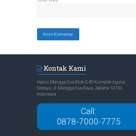
Kontak Kami
Harco Mangga Dua Blok G #5 Komplek Agung
Sedayu. Jl. Mangga Dua Raya, Jakarta 10730
Indonesia
Call:
0878-7000-7775