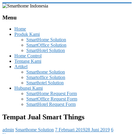
Skip
to
Smarthome
content
Menu
Indonesia
Home
Leading
Produk Kami
System
SmartHome Solution
Consultant
SmartOffice Solution
&
SmartHotel Solution
Integrator
Home Control
of
Tentang Kami
Home,
Artikel
Office
Smarthome Solution
and
Smartoffice Solution
Hotel
Smarthotel Solution
Automation
Hubungi Kami
SmartHome Request Form
SmartOffice Request Form
SmartHotel Request Form
Tempat Jual Smart Things
admin
Smarthome Solution
7 Februari 2019
28 Juni 2019
6