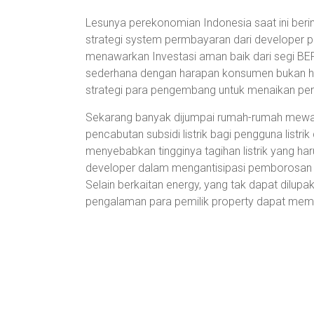
Lesunya perekonomian Indonesia saat ini ber
strategi system permbayaran dari developer p
menawarkan Investasi aman baik dari segi BE
sederhana dengan harapan konsumen bukan hany
strategi para pengembang untuk menaikan pe
Sekarang banyak dijumpai rumah-rumah mewah
pencabutan subsidi listrik bagi pengguna listr
menyebabkan tingginya tagihan listrik yang har
developer dalam mengantisipasi pemborosan e
Selain berkaitan energy, yang tak dapat dilupa
pengalaman para pemilik property dapat mem