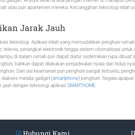
itu gadget. Artinya selama ada jaringan internet di manapun p
mah atau pun apartemen mereka. Kecanggihan teknologi inilah ya
kan Jarak Jauh
asi teknologi. Aplikasi inilah yang memudahkan penghuni rum
 televisi, perangkat elektronik hingga sistem otomatisasi untuk 
a lampu di dalam rumah pun dapat diatur sedemikian rupa dibuat 
nghuni, bahkan dapat dilakukan penjadwalan nyala dan hidup nya
ghuni. Dari sisi keamanan pun penghuni sangat terbantu, pengh
 diakses melalui gadget (
smartphone
) penghuni. Segala apapun
k jauh dengan teknologi aplikasi
SMARTHOME
.
Hubungi Kami
I