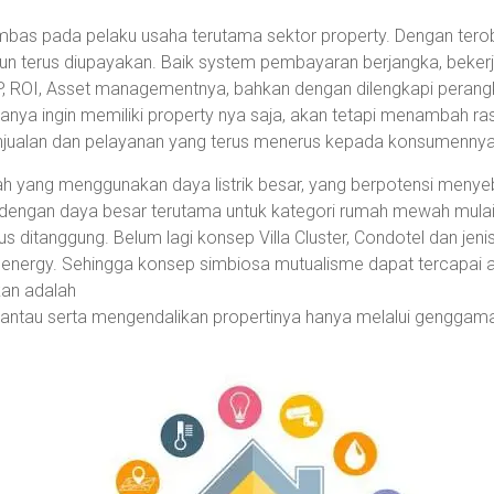
imbas pada pelaku usaha terutama sektor property. Dengan tero
un terus diupayakan. Baik system pembayaran berjangka, beker
P, ROI, Asset managementnya, bahkan dengan dilengkapi perang
a ingin memiliki property nya saja, akan tetapi menambah ras
njualan dan pelayanan yang terus menerus kepada konsumennya
 yang menggunakan daya listrik besar, yang berpotensi menye
ik dengan daya besar terutama untuk kategori rumah mewah mulai 
us ditanggung. Belum lagi konsep Villa Cluster, Condotel dan jen
nergy. Sehingga konsep simbiosa mutualisme dapat tercapai a
kan adalah
antau serta mengendalikan propertinya hanya melalui genggam