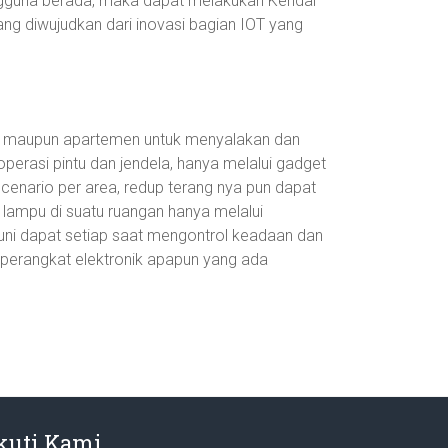
engguna berada, maka dapat melakukan Kendal
ng diwujudkan dari inovasi bagian IOT yang
ah maupun apartemen untuk menyalakan dan
operasi pintu dan jendela, hanya melalui gadget
scenario per area, redup terang nya pun dapat
 lampu di suatu ruangan hanya melalui
uni dapat setiap saat mengontrol keadaan dan
 perangkat elektronik apapun yang ada
kuti Kami