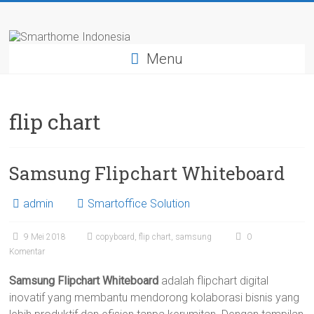
Skip
Smarthome
to
content
Indonesia
Menu
Leading
System
flip chart
Consultant
&
Integrator
Samsung Flipchart Whiteboard
of
Home,
Office
admin
Smartoffice Solution
and
Hotel
9 Mei 2018
copyboard
,
flip chart
,
samsung
0
Automation
Komentar
Samsung Flipchart Whiteboard
adalah flipchart digital
inovatif yang membantu mendorong kolaborasi bisnis yang