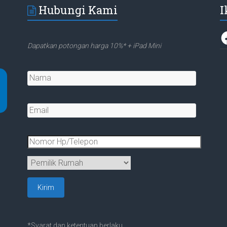
Hubungi Kami
I
F
Dapatkan potongan harga 10%* + iPad Mini
*Syarat dan ketentuan berlaku