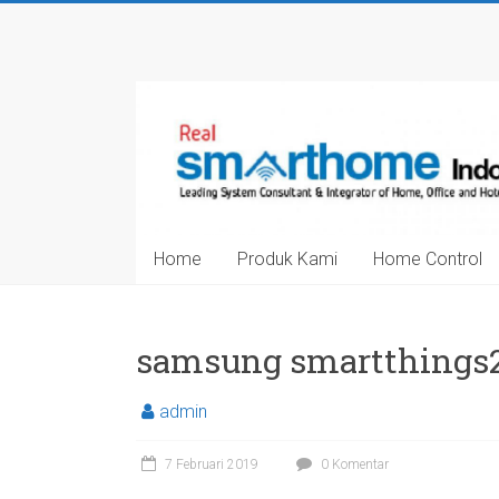
Skip
to
Smarthome
content
Indonesia
Leading
System
Consultant
&
Home
Produk Kami
Home Control
Integrator
of
Home,
Office
samsung smartthings
and
Hotel
admin
Automation
7 Februari 2019
0 Komentar