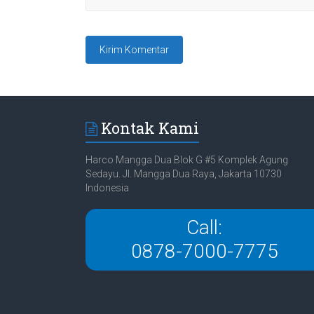
Kontak Kami
Harco Mangga Dua Blok G #5 Komplek Agung
Sedayu. Jl. Mangga Dua Raya, Jakarta 10730
Indonesia
Call:
0878-7000-7775