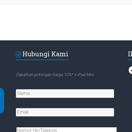
Hubungi Kami
I
F
Dapatkan potongan harga 10%* + iPad Mini