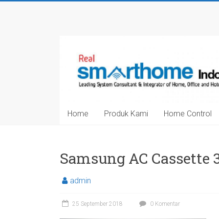
Skip
to
Smarthome
content
Indonesia
Leading
System
Consultant
&
Home
Produk Kami
Home Control
Integrator
of
Home,
Office
Samsung AC Cassette 
and
Hotel
admin
Automation
25 September 2018
0 Komentar