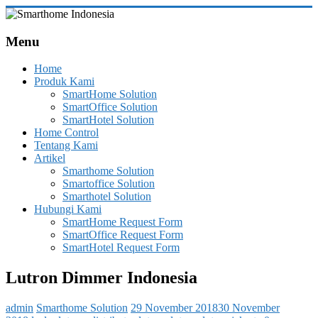
Skip
to
Smarthome
content
Menu
Indonesia
Home
Leading
Produk Kami
System
SmartHome Solution
Consultant
SmartOffice Solution
&
SmartHotel Solution
Integrator
Home Control
of
Tentang Kami
Home,
Artikel
Office
Smarthome Solution
and
Smartoffice Solution
Hotel
Smarthotel Solution
Automation
Hubungi Kami
SmartHome Request Form
SmartOffice Request Form
SmartHotel Request Form
Lutron Dimmer Indonesia
admin
Smarthome Solution
29 November 2018
30 November