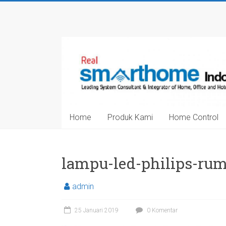
Skip
to
Smarthome
content
Indonesia
Leading
System
Consultant
&
Home
Produk Kami
Home Control
Integrator
of
Home,
Office
lampu-led-philips-ru
and
Hotel
admin
Automation
25 Januari 2019
0 Komentar