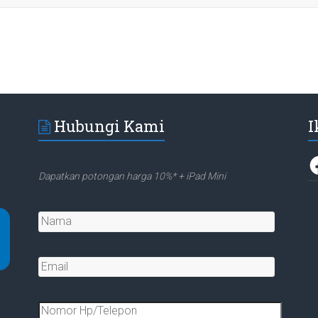
Hubungi Kami
I
F
Dapatkan potongan harga 10%* + iPad Mini