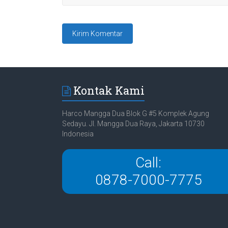
Kontak Kami
Harco Mangga Dua Blok G #5 Komplek Agung
Sedayu. Jl. Mangga Dua Raya, Jakarta 10730
Indonesia
Call:
0878-7000-7775