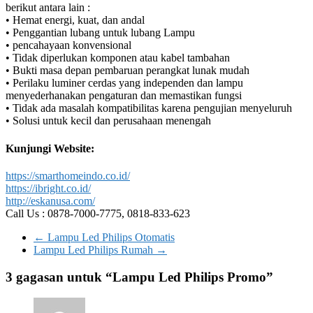
berikut antara lain :
• Hemat energi, kuat, dan andal
• Penggantian lubang untuk lubang Lampu
• pencahayaan konvensional
• Tidak diperlukan komponen atau kabel tambahan
• Bukti masa depan pembaruan perangkat lunak mudah
• Perilaku luminer cerdas yang independen dan lampu
menyederhanakan pengaturan dan memastikan fungsi
• Tidak ada masalah kompatibilitas karena pengujian menyeluruh
• Solusi untuk kecil dan perusahaan menengah
Kunjungi Website:
https://smarthomeindo.co.id/
https://ibright.co.id/
http://eskanusa.com/
Call Us : 0878-7000-7775, 0818-833-623
←
Lampu Led Philips Otomatis
Lampu Led Philips Rumah
→
3 gagasan untuk “
Lampu Led Philips Promo
”