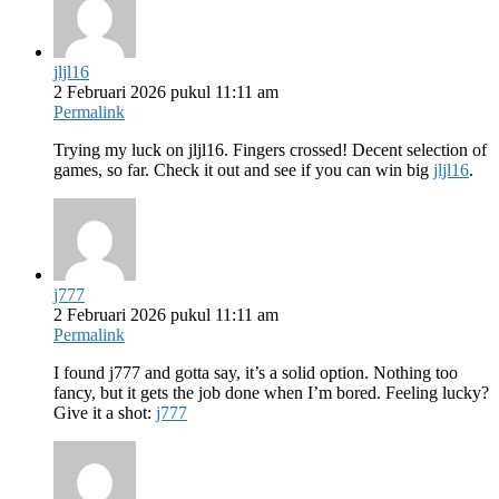
jljl16
2 Februari 2026 pukul 11:11 am
Permalink
Trying my luck on jljl16. Fingers crossed! Decent selection of
games, so far. Check it out and see if you can win big
jljl16
.
j777
2 Februari 2026 pukul 11:11 am
Permalink
I found j777 and gotta say, it’s a solid option. Nothing too
fancy, but it gets the job done when I’m bored. Feeling lucky?
Give it a shot:
j777