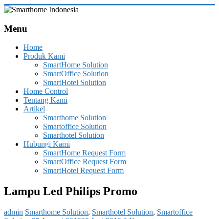
Skip
to
Smarthome
content
Menu
Indonesia
Home
Leading
Produk Kami
System
SmartHome Solution
Consultant
SmartOffice Solution
&
SmartHotel Solution
Integrator
Home Control
of
Tentang Kami
Home,
Artikel
Office
Smarthome Solution
and
Smartoffice Solution
Hotel
Smarthotel Solution
Automation
Hubungi Kami
SmartHome Request Form
SmartOffice Request Form
SmartHotel Request Form
Lampu Led Philips Promo
admin
Smarthome Solution
,
Smarthotel Solution
,
Smartoffice