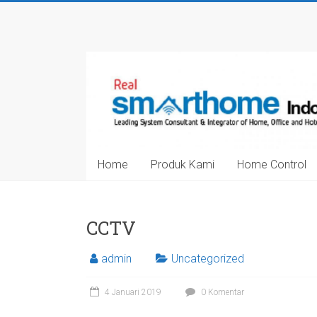
Skip
to
Smarthome
content
Indonesia
Leading
System
Consultant
&
Home
Produk Kami
Home Control
Integrator
of
Home,
Office
CCTV
and
Hotel
admin
Uncategorized
Automation
4 Januari 2019
0 Komentar