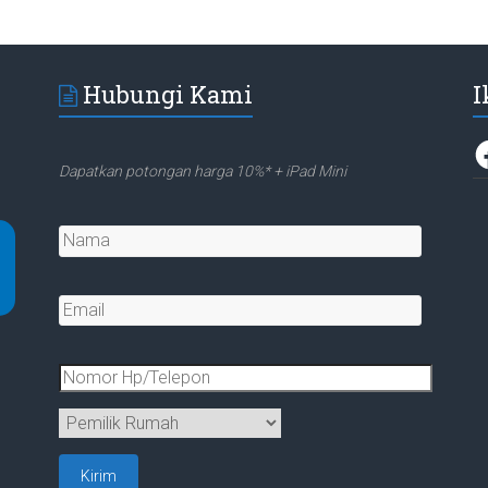
Hubungi Kami
I
F
Dapatkan potongan harga 10%* + iPad Mini