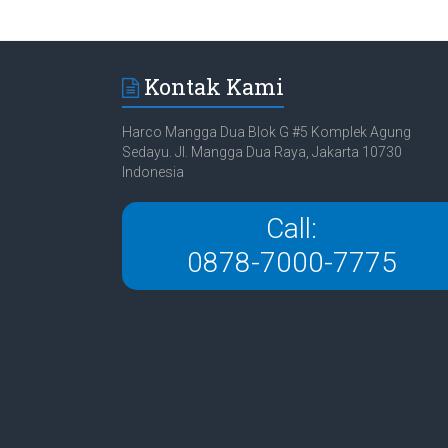
Kontak Kami
Harco Mangga Dua Blok G #5 Komplek Agung
Sedayu. Jl. Mangga Dua Raya, Jakarta 10730
Indonesia
Call:
0878-7000-7775