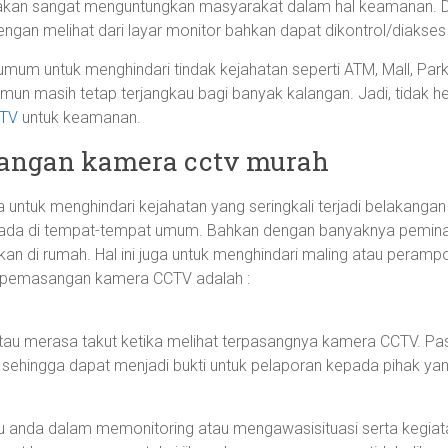
akan sangat menguntungkan masyarakat dalam hal keamanan. 
engan melihat dari layar monitor bahkan dapat dikontrol/diakse
mum untuk menghindari tindak kejahatan seperti ATM, Mall, Parki
amun masih tetap terjangkau bagi banyak kalangan. Jadi, tidak he
CTV
untuk keamanan.
sangan kamera cctv murah
a untuk menghindari kejahatan yang seringkali terjadi belakanga
rada di tempat-tempat umum. Bahkan dengan banyaknya peminat
tkan di rumah. Hal ini juga untuk menghindari maling atau pera
an pemasangan kamera CCTV adalah :
 atau merasa takut ketika melihat terpasangnya kamera CCTV. Pa
sehingga dapat menjadi bukti untuk pelaporan kepada pihak yan
nda dalam memonitoring atau mengawasisituasi serta kegiatan 