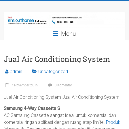
Skip
Smarthome
to
content
Indonesia
Menu
Leading
System
Consultant
&
Jual Air Conditioning System
Integrator
of
admin
Uncategorized
Home,
Office
7 November 2019
0 Komentar
and
Jual Air Conditioning System Jual Air Conditioning System
Hotel
Automation
Samsung 4-Way Cassette S
AC Samsung Cassette sangat ideal untuk komersial dan
komersial ringan aplikasi dengan ruang atap limite.
Produk