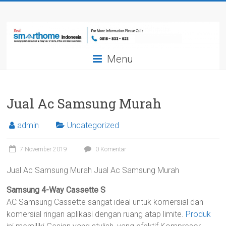
Skip
Smarthome
to
content
Indonesia
Menu
Leading
System
Consultant
&
Jual Ac Samsung Murah
Integrator
of
admin
Uncategorized
Home,
Office
7 November 2019
0 Komentar
and
Jual Ac Samsung Murah Jual Ac Samsung Murah
Hotel
Automation
Samsung 4-Way Cassette S
AC Samsung Cassette sangat ideal untuk komersial dan
komersial ringan aplikasi dengan ruang atap limite.
Produk