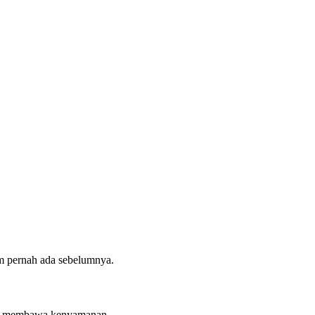
m pernah ada sebelumnya.
ang membawa kenyamanan,