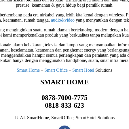
prestise, keamanan & gaya hidup bagi pemilik rumah.
berkembang pada era nirkabel yang lebih kita kenal dengan wireless
n, keamanan, rumah tangga,
audio&video
yang menyatukan dengan tek
g menginginkan suatu rumah idaman berteknologi modern dengan harga t
pi kami memperkenalkan produk yang berkualitas tanpa melupakan kual
itionair, alarm kebakaran, televisi dan lampu yang menyampaikan infor
anan, keselamatan, keamanan dan penghemat energy yang berlangsung 
 menggendalikan hampir semua perlengkapan dan peralatan yang ada di r
akukan hanya dengan menggunakan handphone, suara, sinar infra merah a
Smart Home
–
Smart Office
–
Smart Hotel
Solutions
SMART HOME
0878-7000-7775
0818-833-623
JUAL SmartHome, SmartOffice, SmartHotel Solutions