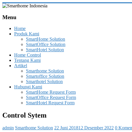
Skip
to
Smarthome
content
Menu
Indonesia
Home
Leading
Produk Kami
System
SmartHome Solution
Consultant
SmartOffice Solution
&
SmartHotel Solution
Integrator
Home Control
of
Tentang Kami
Home,
Artikel
Office
Smarthome Solution
and
Smartoffice Solution
Hotel
Smarthotel Solution
Automation
Hubungi Kami
SmartHome Request Form
SmartOffice Request Form
SmartHotel Request Form
Control Sytem
admin
Smarthome Solution
22 Juni 2018
12 Desember 2022
0 Komen