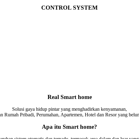
CONTROL SYSTEM
Real Smart home
Solusi gaya hidup pintar yang menghadirkan kenyamanan,
an Rumah Pribadi, Perumahan, Apartemen, Hotel dan Resor yang belu
Apa itu Smart home?
uruhan sistem otomatis dan terpadu, termasuk area dalam dan luar y