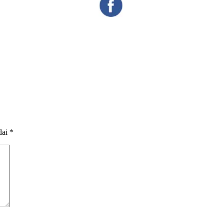
dai
*