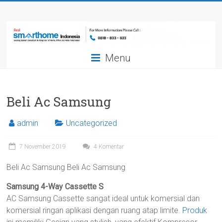
Skip
Smarthome
to
content
Indonesia
Menu
Leading
System
Consultant
&
Beli Ac Samsung
Integrator
of
admin
Uncategorized
Home,
Office
7 November 2019
4 Komentar
and
Beli Ac Samsung Beli Ac Samsung
Hotel
Automation
Samsung 4-Way Cassette S
AC Samsung Cassette sangat ideal untuk komersial dan
komersial ringan aplikasi dengan ruang atap limite.
Produk