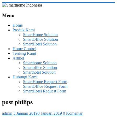
Skip
to
Smarthome
content
Menu
Indonesia
Home
Leading
Produk Kami
System
SmartHome Solution
Consultant
SmartOffice Solution
&
SmartHotel Solution
Integrator
Home Control
of
Tentang Kami
Home,
Artikel
Office
Smarthome Solution
and
Smartoffice Solution
Hotel
Smarthotel Solution
Automation
Hubungi Kami
SmartHome Request Form
SmartOffice Request Form
SmartHotel Request Form
post philips
admin
3 Januari 2019
3 Januari 2019
0 Komentar