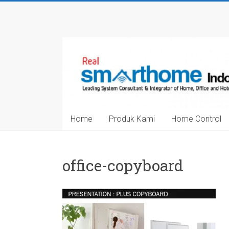
Skip
to
Smarthome
content
Indonesia
Leading
System
Consultant
&
Home
Produk Kami
Home Control
Integrator
of
Home,
Office
office-copyboard
and
Hotel
Automation