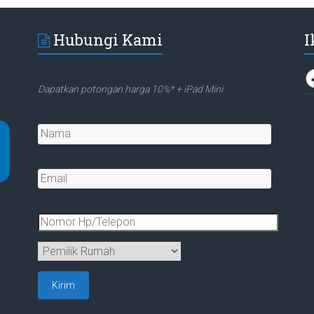
Hubungi Kami
I
F
Dapatkan potongan harga 10%* + iPad Mini