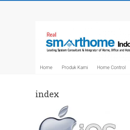
Skip
to
Smarthome
content
Indonesia
Leading
System
Consultant
&
Home
Produk Kami
Home Control
Integrator
of
Home,
Office
index
and
Hotel
Automation