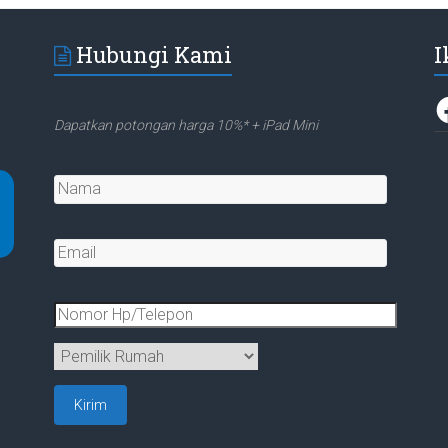
Hubungi Kami
I
F
Dapatkan potongan harga 10%* + iPad Mini