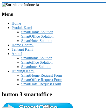
Skip
to
Smarthome
content
Menu
Indonesia
Home
Leading
Produk Kami
System
SmartHome Solution
Consultant
SmartOffice Solution
&
SmartHotel Solution
Integrator
Home Control
of
Tentang Kami
Home,
Artikel
Office
Smarthome Solution
and
Smartoffice Solution
Hotel
Smarthotel Solution
Automation
Hubungi Kami
SmartHome Request Form
SmartOffice Request Form
SmartHotel Request Form
button 3 smartoffice