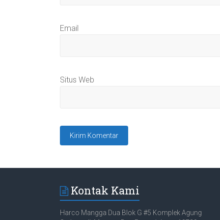
Email
Situs Web
Kontak Kami
Harco Mangga Dua Blok G #5 Komplek Agung