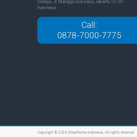
Sedayu. Jl. Mangga Dua Raya, Jakarta 10730
Indonesia
Call:
0878-7000-7775
Copyright © 2026
Smarthome Indonesia
. All rights reserved.