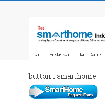
Skip
to
Smarthome
content
Indonesia
Leading
System
Consultant
&
Home
Produk Kami
Home Control
Integrator
of
Home,
Office
button 1 smarthome
and
Hotel
Automation