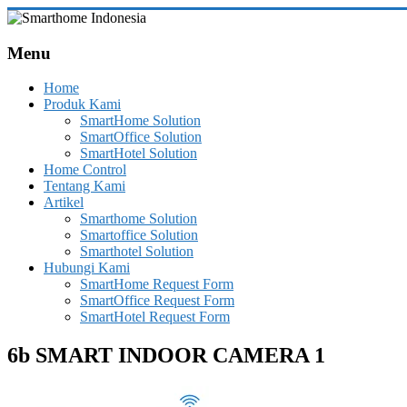
Skip
to
Smarthome
content
Menu
Indonesia
Home
Leading
Produk Kami
System
SmartHome Solution
Consultant
SmartOffice Solution
&
SmartHotel Solution
Integrator
Home Control
of
Tentang Kami
Home,
Artikel
Office
Smarthome Solution
and
Smartoffice Solution
Hotel
Smarthotel Solution
Automation
Hubungi Kami
SmartHome Request Form
SmartOffice Request Form
SmartHotel Request Form
6b SMART INDOOR CAMERA 1