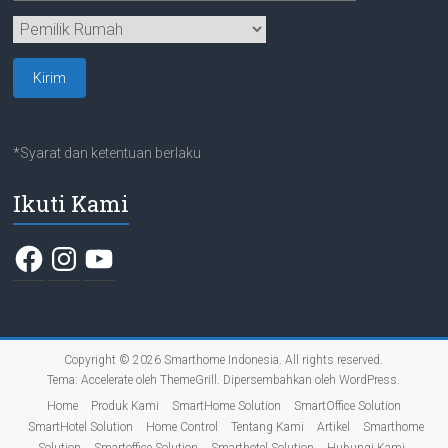
*Syarat dan ketentuan berlaku
Ikuti Kami
Facebook
Instagram
YouTube
Copyright © 2026
Smarthome Indonesia
. All rights reserved.
Tema:
Accelerate
oleh ThemeGrill. Dipersembahkan oleh
WordPress
.
Home
Produk Kami
SmartHome Solution
SmartOffice Solution
SmartHotel Solution
Home Control
Tentang Kami
Artikel
Smarthome
Solution
Smartoffice Solution
Smarthotel Solution
Hubungi Kami