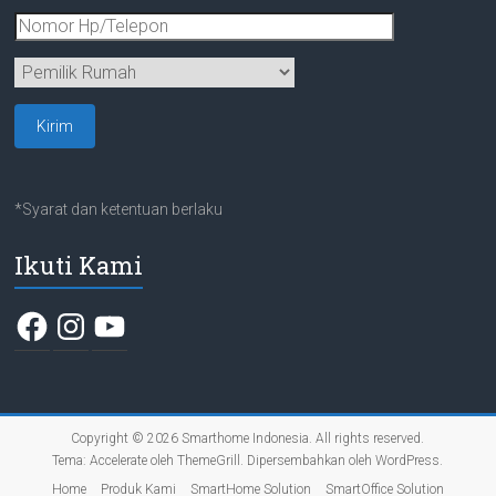
*Syarat dan ketentuan berlaku
Ikuti Kami
Facebook
Instagram
YouTube
Copyright © 2026
Smarthome Indonesia
. All rights reserved.
Tema:
Accelerate
oleh ThemeGrill. Dipersembahkan oleh
WordPress
.
Home
Produk Kami
SmartHome Solution
SmartOffice Solution