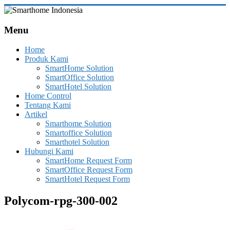
Skip
to
Smarthome
content
Menu
Indonesia
Home
Leading
Produk Kami
System
SmartHome Solution
Consultant
SmartOffice Solution
&
SmartHotel Solution
Integrator
Home Control
of
Tentang Kami
Home,
Artikel
Office
Smarthome Solution
and
Smartoffice Solution
Hotel
Smarthotel Solution
Automation
Hubungi Kami
SmartHome Request Form
SmartOffice Request Form
SmartHotel Request Form
Polycom-rpg-300-002