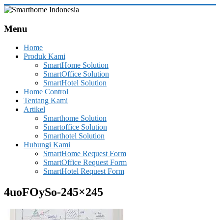
Skip
to
Smarthome
content
Menu
Indonesia
Home
Leading
Produk Kami
System
SmartHome Solution
Consultant
SmartOffice Solution
&
SmartHotel Solution
Integrator
Home Control
of
Tentang Kami
Home,
Artikel
Office
Smarthome Solution
and
Smartoffice Solution
Hotel
Smarthotel Solution
Automation
Hubungi Kami
SmartHome Request Form
SmartOffice Request Form
SmartHotel Request Form
4uoFOySo-245×245