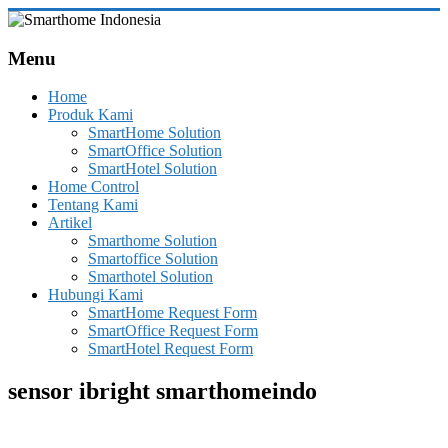
Skip
to
Smarthome
content
Menu
Indonesia
Home
Leading
Produk Kami
System
SmartHome Solution
Consultant
SmartOffice Solution
&
SmartHotel Solution
Integrator
Home Control
of
Tentang Kami
Home,
Artikel
Office
Smarthome Solution
and
Smartoffice Solution
Hotel
Smarthotel Solution
Automation
Hubungi Kami
SmartHome Request Form
SmartOffice Request Form
SmartHotel Request Form
sensor ibright smarthomeindo