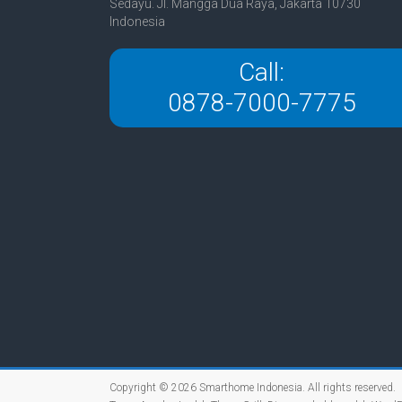
Sedayu. Jl. Mangga Dua Raya, Jakarta 10730
Indonesia
Call:
0878-7000-7775
Copyright © 2026
Smarthome Indonesia
. All rights reserved.