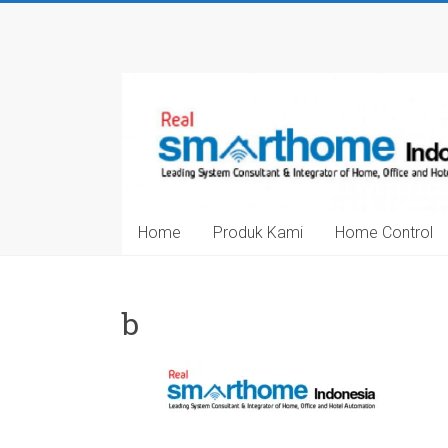
Skip
to
Smarthome
content
Indonesia
Leading
System
Consultant
&
Home
Produk Kami
Home Control
Integrator
of
Home,
Office
b
and
Hotel
Automation