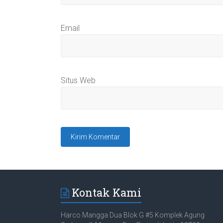
Email
Situs Web
Kontak Kami
Harco Mangga Dua Blok G #5 Komplek Agung